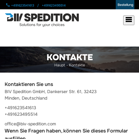
Bestellung
+491623541613
/
+491623495514
KONTAKTE
Haupt
-
Kontakte
Kontaktieren Sie uns
BIV Spedition GmbH, Dankerser Str. 61, 32423
Minden, Deutschland
+491623541613
+491623495514
office@biv-spedition.com
Wenn Sie Fragen haben, können Sie dieses Formular
ausfüllen